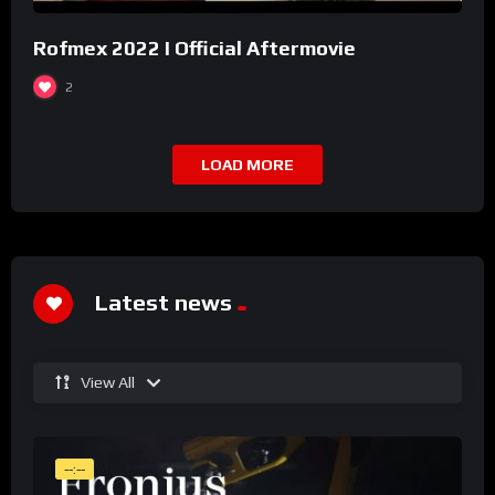
Rofmex 2022 I Official Aftermovie
2
LOAD MORE
Latest news
View All
--:--