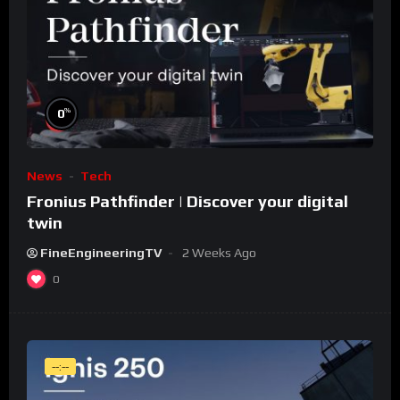
%
0
News
Tech
Fronius Pathfinder | Discover your digital
twin
FineEngineeringTV
2 Weeks Ago
0
--:--