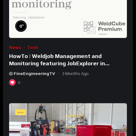
%
0
News
Tech
HowTo | Weldjob Management and
Monitoring featuring JobExplorer in
WeldCube Premium
FineEngineeringTV
3 Months Ago
0
--:--