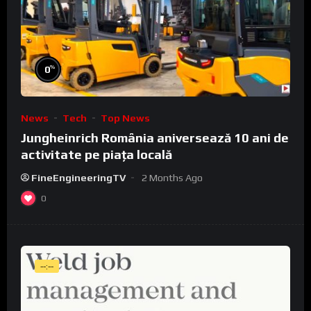
%
0
News
Tech
Top News
Jungheinrich România aniversează 10 ani de
activitate pe piața locală
FineEngineeringTV
2 Months Ago
0
--:--