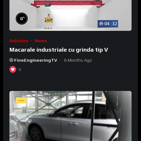
%
0
Industry
News
Macarale industriale cu grinda tip V
FineEngineeringTV
6 Months Ago
0
--:--