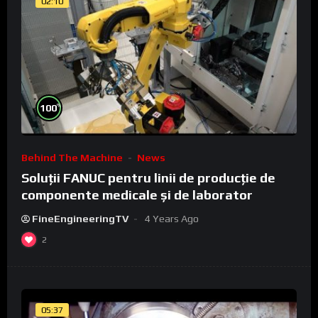
02:10
%
100
Behind The Machine
News
Soluții FANUC pentru linii de producție de
componente medicale și de laborator
FineEngineeringTV
4 Years Ago
2
05:37