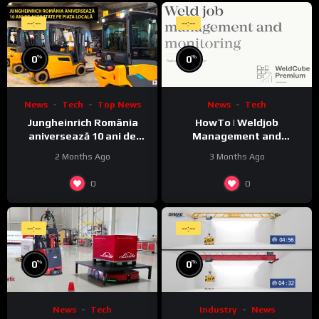
--:--
--:--
%
%
0
0
News
Tech
Top News
News
Tech
Jungheinrich România
HowTo | Weldjob
aniversează 10 ani de
Management and
activitate pe piața locală
Monitoring featuring
2 Months Ago
3 Months Ago
JobExplorer in WeldCube
Premium
0
0
--:--
--:--
%
%
0
0
News
Tech
Industry
News