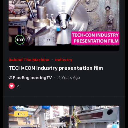
%
100
Behind The Machine
Industry
TECH•CON Industry presentation film
FineEngineeringTV
4 Years Ago
2
06:52