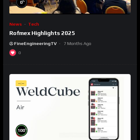
%
0
News
Tech
Rofmex Highlights 2025
FineEngineeringTV
7 Months Ago
0
--:--
%
100