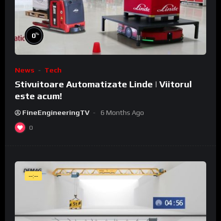
%
0
News
Tech
Stivuitoare Automatizate Linde | Viitorul
este acum!
FineEngineeringTV
6 Months Ago
0
--:--