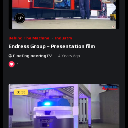
%
0
Behind The Machine
Industry
Endress Group – Presentation film
FineEngineeringTV
4 Years Ago
1
05:58