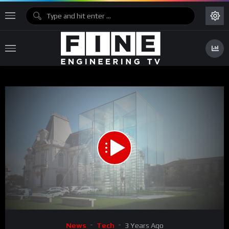
00:00
02:41
Video
News
Tech
3 Years Ago
Player