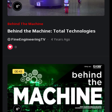
%
0
Behind The Machine
Behind the Machine: Total Technologies
FineEngineeringTV
4 Years Ago
0
00:43
%
0