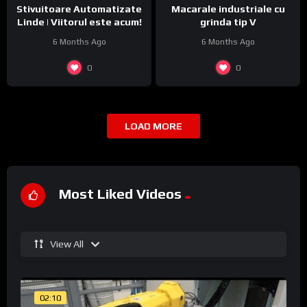
Stivuitoare Automatizate
Macarale industriale cu
Linde | Viitorul este acum!
grinda tip V
6 Months Ago
6 Months Ago
0
0
LOAD MORE
Most Liked Videos
View All
02:10