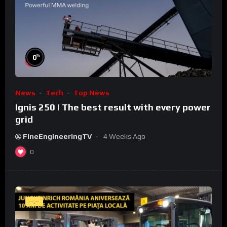
%
0
News
Tech
Top News
Ignis 250 | The best result with every power
grid
FineEngineeringTV
4 Weeks Ago
0
--:--