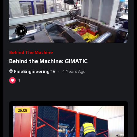
%
0
Behind The Machine
Behind the Machine: GIMATIC
FineEngineeringTV
4 Years Ago
1
06:09