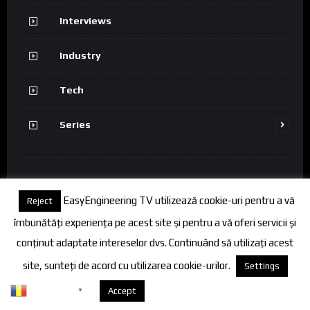
Interviews
Industry
Tech
Series
Info
EasyEngineering TV utilizează cookie-uri pentru a vă
Reject
îmbunătăți experiența pe acest site și pentru a vă oferi servicii și
Terms of use
conținut adaptate intereselor dvs. Continuând să utilizați acest
Termeni si conditii
site, sunteți de acord cu utilizarea cookie-urilor.
Settings
Romanian
Despre cookies
Accept
▼
Despre cookies