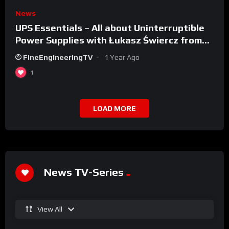
News
UPS Essentials – All about Uninterruptible
Power Supplies with Łukasz Świercz from
Qoltec
FineEngineeringTV
1 Year Ago
1
LOAD MORE
News TV-Series
View All