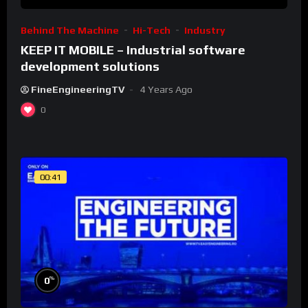
Behind The Machine
Hi-Tech
Industry
KEEP IT MOBILE – Industrial software
development solutions
FineEngineeringTV
4 Years Ago
0
00:41
%
0