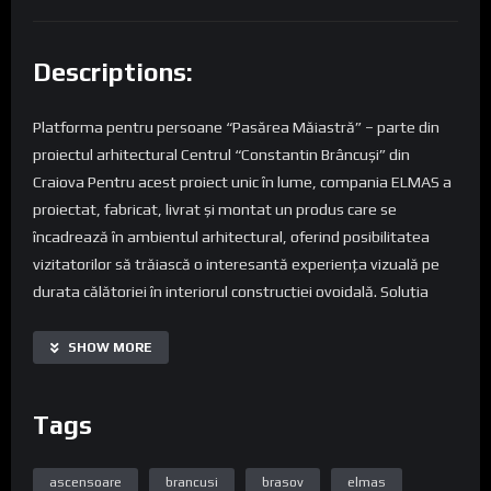
Descriptions:
Platforma pentru persoane “Pasărea Măiastră” – parte din
proiectul arhitectural Centrul “Constantin Brâncuși” din
Craiova Pentru acest proiect unic în lume, compania ELMAS a
proiectat, fabricat, livrat și montat un produs care se
încadrează în ambientul arhitectural, oferind posibilitatea
vizitatorilor să trăiască o interesantă experiența vizuală pe
durata călătoriei în interiorul construcției ovoidală. Soluția
tehnică adoptată a fost declarată câștigătoare a treia oară
consecutiv în cadrul concursului mondial Elevator World
SHOW MORE
„Project of the Year 2021”, la categoria “Lifturi speciale” cu
proiectul „Platforma pentru persoane – Pasărea Măiastră”.
Tags
Descoperiți etapele dezvoltării acestui produs unic, de la
proiect până la punerea în funcțiune! ELMAS –
ascensoare
brancusi
brasov
elmas
#constructoriideascensoare