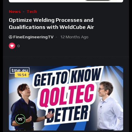
News
Tech
Optimize Welding Processes and
Qualifications with WeldCube Air
FineEngineeringTV
12 Months Ago
0
16:54
%
95