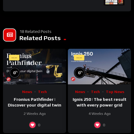
18 Related Posts
Related Posts
--:--
--:--
%
%
0
0
News
Tech
News
Tech
Top News
Fronius Pathfinder |
Ignis 250 | The best result
Discover your digital twin
with every power grid
2 Weeks Ago
4 Weeks Ago
0
0