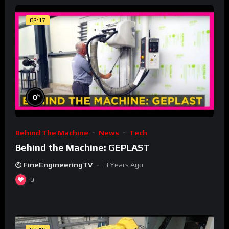
02:17
%
0
Behind The Machine
News
Tech
Behind the Machine: GEPLAST
FineEngineeringTV
3 Years Ago
0