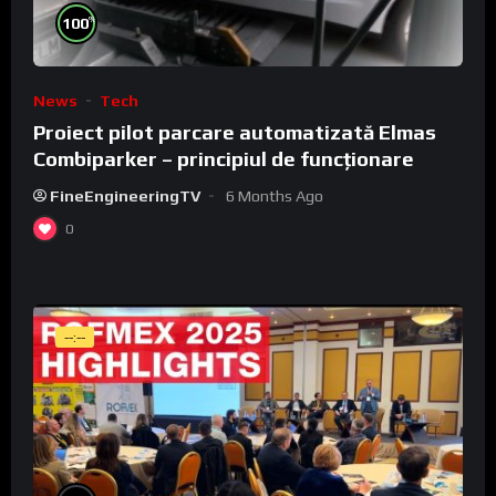
%
100
News
Tech
Proiect pilot parcare automatizată Elmas
Combiparker – principiul de funcționare
FineEngineeringTV
6 Months Ago
0
--:--