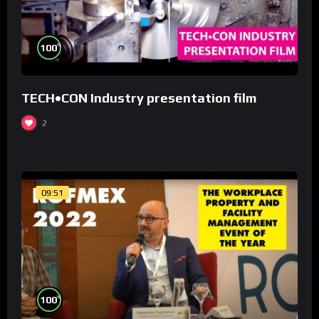
%
100
TECH•CON Industry presentation film
2
09:51
%
100