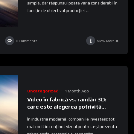
simplă, dar răspunsul poate varia considerabil în
funcție de obiectivul producției,...
0
Comments
View More
Uncategorized
1 Month Ago
Video în fabrică vs. randări 3D:
care este alegerea potrivită
pentru comunicarea industrială?
În industria modernă, companiile investesc tot
mai mult în conținut vizual pentru a-și prezenta
tehnologiile, procesele și capacități...