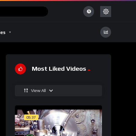
ies
Most Liked Videos
View All
05:37