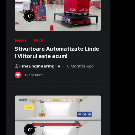
%
0
News
Tech
Stivuitoare Automatizate Linde
| Viitorul este acum!
FineEngineeringTV
6 Months Ago
0
Reactions
--:--
%
0