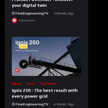
your digital twin
FineEngineeringTV
2 Weeks Ago
0
Reactions
--:--
%
0
News
Tech
Top News
Ignis 250 | The best result with
every power grid
FineEngineeringTV
4 Weeks Ago