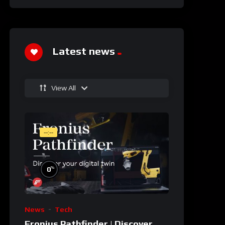
Latest news
View All
--:--
%
0
News
Tech
Fronius Pathfinder | Discover