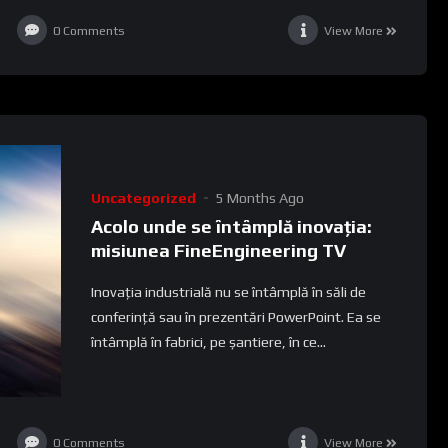
0
Comments
View More
Uncategorized
5 Months Ago
Acolo unde se întâmplă inovația:
misiunea FineEngineering TV
Inovația industrială nu se întâmplă în săli de
conferință sau în prezentări PowerPoint. Ea se
întâmplă în fabrici, pe șantiere, în ce...
0
Comments
View More