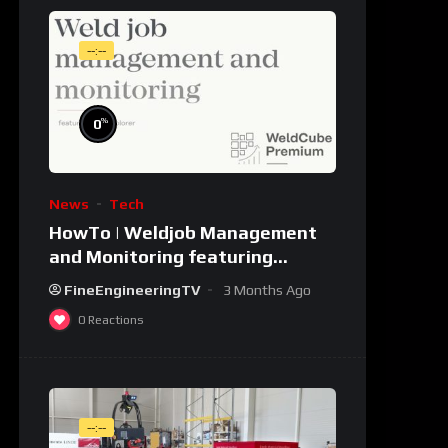
--:--
%
0
News
Tech
HowTo | Weldjob Management
and Monitoring featuring
JobExplorer in WeldCube
FineEngineeringTV
3 Months Ago
Premium
0
Reactions
--:--