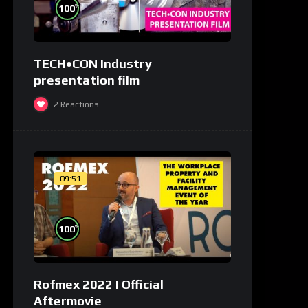
%
100
TECH•CON Industry
presentation film
2
Reactions
09:51
%
100
Rofmex 2022 I Official
Aftermovie