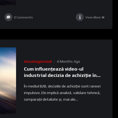
0
Comments
View More
Uncategorized
4 Months Ago
Cum influențează video-ul
industrial decizia de achiziție în
B2B
În mediul B2B, deciziile de achiziție sunt rareori
impulsive. Ele implică analiză, validare tehnică,
comparații detaliate și, mai ale...