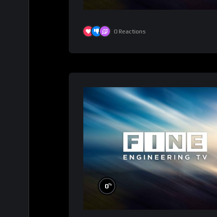
0
Reactions
%
0