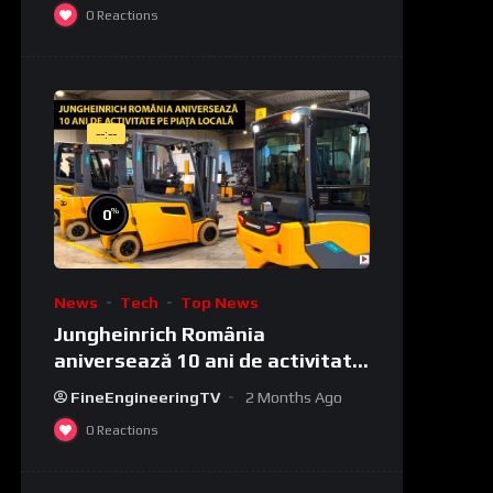
0
Reactions
--:--
%
0
News
Tech
Top News
Jungheinrich România
aniversează 10 ani de activitate
pe piața locală
FineEngineeringTV
2 Months Ago
0
Reactions