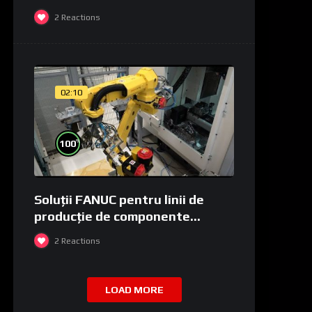
2
Reactions
02:10
%
100
Soluții FANUC pentru linii de
producție de componente
medicale și de laborator
2
Reactions
LOAD MORE