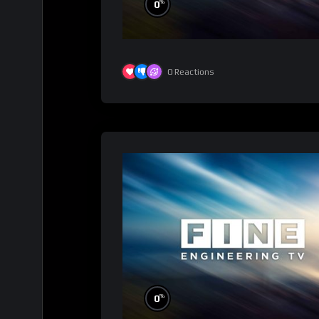
%
0
0
Reactions
%
0