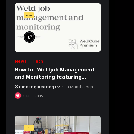
--:--
%
0
News
Tech
HowTo | Weldjob Management
and Monitoring featuring
JobExplorer in WeldCube
FineEngineeringTV
3 Months Ago
Premium
0
Reactions
--:--