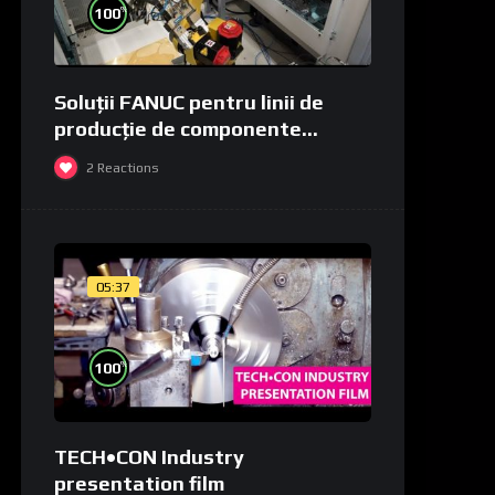
%
100
Soluții FANUC pentru linii de
producție de componente
medicale și de laborator
2
Reactions
05:37
%
100
TECH•CON Industry
presentation film