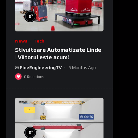
%
0
News
Tech
Stivuitoare Automatizate Linde
| Viitorul este acum!
FineEngineeringTV
5 Months Ago
0
Reactions
--:--
%
0