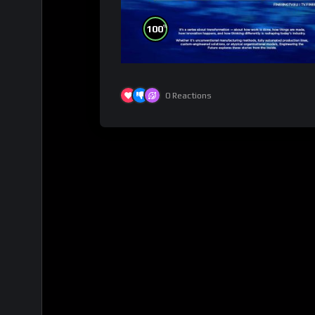
%
100
0
Reactions