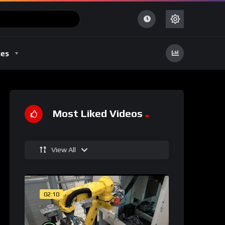
ies
Most Liked Videos
View All
02:10