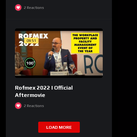
2
Reactions
09:51
%
100
Rofmex 2022 I Official
Aftermovie
2
Reactions
LOAD MORE