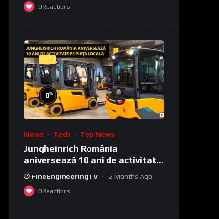
0
Reactions
--:--
%
0
News
Tech
Top News
Jungheinrich România
aniversează 10 ani de activitate
pe piața locală
FineEngineeringTV
2 Months Ago
0
Reactions