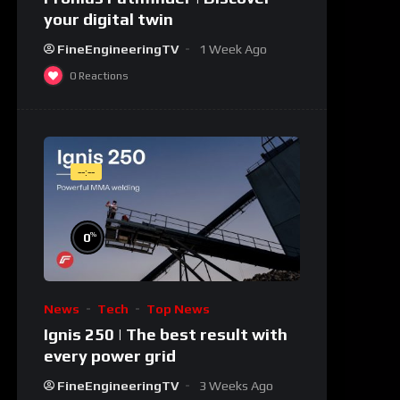
your digital twin
FineEngineeringTV
1 Week Ago
0
Reactions
--:--
%
0
News
Tech
Top News
Ignis 250 | The best result with
every power grid
FineEngineeringTV
3 Weeks Ago