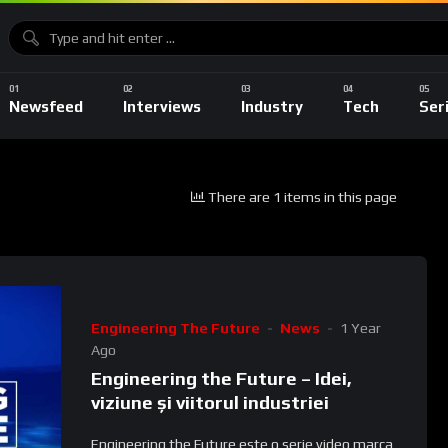
Newsfeed
Interviews
Industry
Tech
Ser
There are 1 items in this page
Engineering The Future
News
1 Year
Ago
Engineering the Future – Idei,
viziune și viitorul industriei
Engineering the Future este o serie video marca