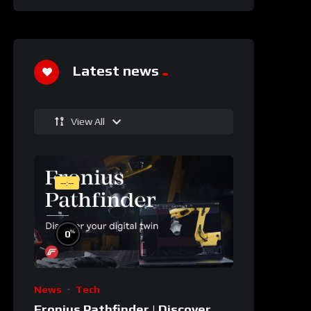
Latest news
View All
--:--
%
0
News
Tech
Fronius Pathfinder | Discover