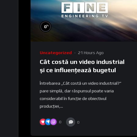
%
0
Uncategorized
21 Hours Ago
Cât costă un video industrial
și ce influențează bugetul
Întrebarea „Cât costă un video industrial?”
pare simplă, dar răspunsul poate varia
considerabil în funcție de obiectivul
producției,...
0
0