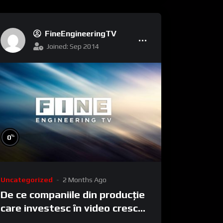
FineEngineeringTV
Joined: Sep 2014
%
0
Uncategorized
2 Months Ago
De ce companiile din producție
care investesc în video cresc
mai rapid