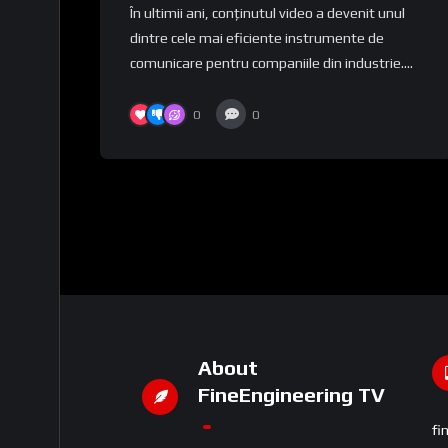
În ultimii ani, conținutul video a devenit unul
impact
dintre cele mai eficiente instrumente de
comunicare pentru companiile din industrie....
0
0
About
FineEngineering TV
fi