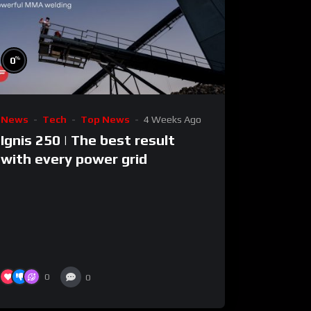
%
0
News
Tech
Top News
4 Weeks Ago
Ignis 250 | The best result
with every power grid
0
0