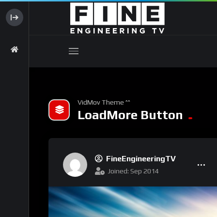
VidMov Theme ^^
LoadMore Button
FineEngineeringTV
Joined: Sep 2014