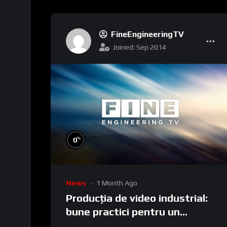
FineEngineeringTV
Joined: Sep 2014
%
0
News
1 Month Ago
Producția de video industrial:
bune practici pentru un
conținut care generează