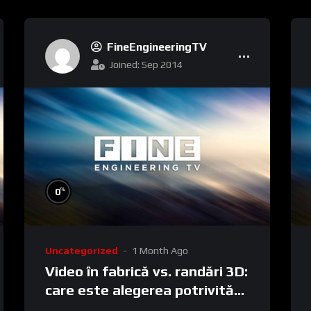
FineEngineeringTV
Joined: Sep 2014
%
0
Uncategorized
1 Month Ago
Video în fabrică vs. randări 3D:
care este alegerea potrivită
pentru comunicarea