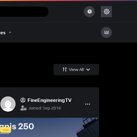
ies
View All
FineEngineeringTV
Joined: Sep 2014
--:--