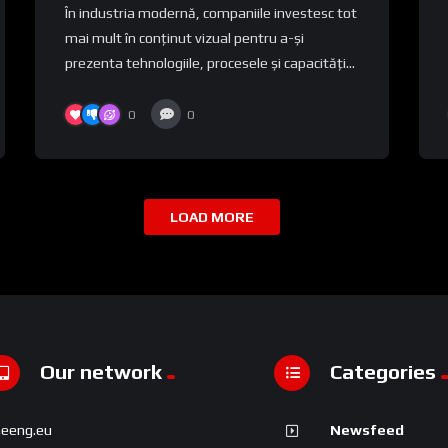
În industria modernă, companiile investesc tot
industrială?
mai mult în conținut vizual pentru a-și
prezenta tehnologiile, procesele și capacități...
0
0
LOAD MORE
Our network
Categories
Newsfeed
neeng.eu